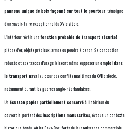
panneau unique de bois façonné sur tout le pourtour
, témoigne
d’un savoir-faire exceptionnel du XVIe siècle.
L’intérieur révèle une
fonction probable de transport sécurisé
:
pièces d’or, objets précieux, armes ou poudre à canon. Sa conception
robuste et ses traces d’usage laissent même supposer un
emploi dans
le transport naval
au cœur des conflits maritimes du XVIIe siècle,
notamment durant les guerres anglo-néerlandaises.
Un
écusson papier partiellement conservé
à l’intérieur du
couvercle, portant des
inscriptions manuscrites
, évoque un contexte
historique tendu, où les Pays-Bas, forts de leur puissance commerciale,